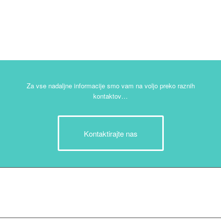
Za vse nadaljne informacije smo vam na voljo preko raznih
kontaktov…
Kontaktirajte nas