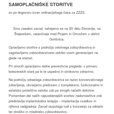
SAMOPLAČNIŠKE STORITVE
so po dogovoru izven ordinacijskega časa za ZZZS.
Smo zasebni zavod, nahajamo se na SV delu Slovenije, na
Štajerskem, natančneje med Ptujem in Ormožem v občini
Gorišnica.
Opravljamo storitve s področja celotnega zobozdravstva in
zagotavljamo zobozdravstveno oskrbo vsem generacijam ne
glede na starost.
Pri otrocih opravljamo redne preventivne preglede, v primeru
bolezenskih stanj pa le te uspešno in strokovno zdravimo.
Na področju odraslega zobozdravstva se razen konzervativnega
zdravljenja, ukvarjamo predvsem z kompleksno, funkcionalno in
estetsko protetično oskrbo zob po strogih načelih doktrine.
Pomemben del naših najsodobnejših storitev nadomestitve zob
predstavlja implantološka terapija – implantacija vsadkov in
njihova nadgradnja. Zavod razpolaga tudi s koncesijo za odraslo
ter otroško in mladinsko zobozdravstvo.