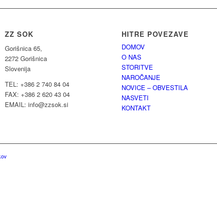
ZZ SOK
HITRE POVEZAVE
DOMOV
Gorišnica 65,
O NAS
2272 Gorišnica
STORITVE
Slovenija
NAROČANJE
TEL: +386 2 740 84 04
NOVICE – OBVESTILA
FAX: +386 2 620 43 04
NASVETI
EMAIL: info@zzsok.si
KONTAKT
kov