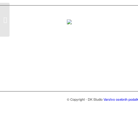
Pravilno umivanje zob
© Copyright - DK Studio
Varstvo osebnih podat