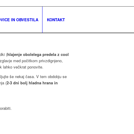
VICE IN OBVESTILA
KONTAKT
dki (
hlajenje obolelega predela z cool
vzglavje med počitkom privzdignjeno,
k lahko večkrat ponovite.
aljujte še nekaj časa. V tem obdobju se
ja (
2-3 dni bolj hladna hrana in
orabiti.