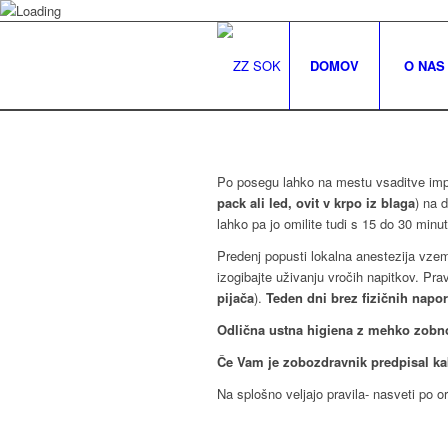
DOMOV
O NAS
Po posegu lahko na mestu vsaditve implan
pack ali led, ovit v krpo iz blaga
) na 
lahko pa jo omilite tudi s 15 do 30 minu
Predenj popusti lokalna anestezija vzemi
izogibajte uživanju vročih napitkov. Pra
pijača
).
Teden dni brez fizičnih napo
Odlična ustna higiena z mehko zobn
Če Vam je zobozdravnik predpisal kakr
Na splošno veljajo pravila- nasveti po o