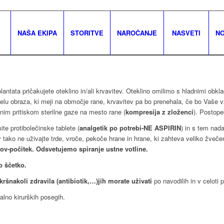
NAŠA EKIPA
STORITVE
NAROČANJE
NASVETI
NO
tata pričakujete oteklino in/ali krvavitev. Oteklino omilimo s hladnimi obkla
delu obraza, ki meji na območje rane, krvavitev pa bo prenehala, če bo Vaše 
tnim pritiskom sterilne gaze na mesto rane (
kompresija z zloženci
). Postope
te protibolečinske tablete (
analgetik po potrebi-NE ASPIRIN
) in s tem nad
v tako ne uživajte trde, vroče, pekoče hrane in hrane, ki zahteva veliko žvečen
rov-počitek. Odsvetujemo spiranje ustne votline.
o ščetko.
šnakoli zdravila (antibiotik,…)jih morate uživati
po navodilih in v celoti p
ralno kirurških posegih.